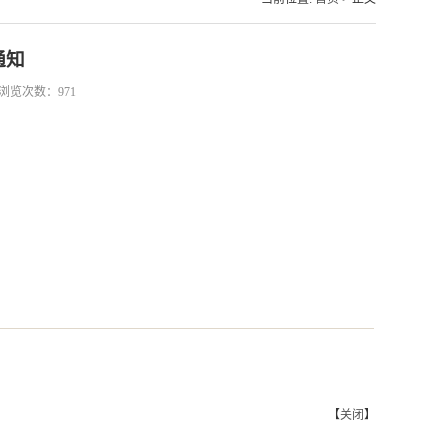
通知
46 浏览次数：
971
【
关闭
】