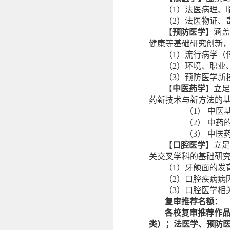
（
1
）法医病理、
（
2
）法医物证、
【
预防医学
】涵盖
健康等基础研究创新
（
1
）流行病学（
（
2
）环境、职业
（
3
）预防医学新
【
中医药学
】立足
药新技术与新方法的
（1）
中医
（2）
中药
（3）
中医
【
口腔医学
】立足
关交叉学科的基础研
（
1
）牙颌面的发
（
2
）口腔疾病病
（
3
）口腔医学相
复审推荐名额：
各校复审推荐作
类）；法医学、预防