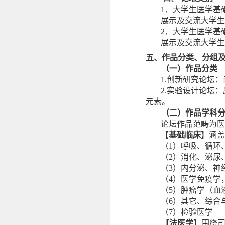
1
．大学生医学基
展示及交流大学生
2
．大学生医学基
展示及交流大学生
五、作品分类、分组
（一）作品分类
1.
创新研究论坛：
2.
实验设计论坛：
元素。
（二）作品学科
论坛作品范畴为医
【
基础临床
】涵盖
（
1
）呼吸、循环
（
2
）消化、泌尿
（
3
）内分泌、神
（
4
）医学免疫学
（
5
）肿瘤学（血
（
6
）其它、综合
（
7
）检验医学
【法医学】
围绕