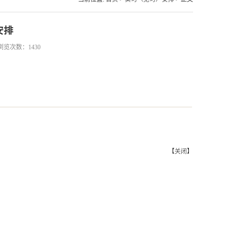
安排
8 浏览次数：
1430
【
关闭
】