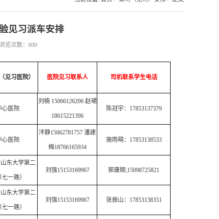
实验见习派车安排
14 浏览次数：
600
（见习医院）
医院见习联系人
司机联系学生电话
刘楠 15066126206 赵珺
中心医院
陈冠宇：17853137379
18615221396
泮静15662781757 潘建
中心医院
施雨萌：17853138533
梅18766165934
号山东大学第二
刘强15153169967
郭康顺;15098725821
（七一路）
号山东大学第二
刘强15153169967
张振山：17853138351
（七一路）