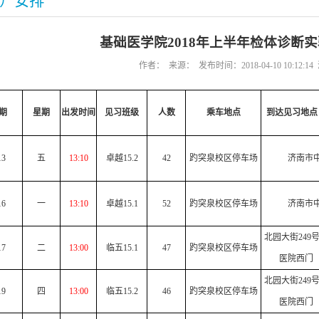
）安排
基础医学院2018年上半年检体诊断
作者： 来源： 发布时间：2018-04-10 10:12:
期
星期
出发时间
见习班级
人数
乘车地点
到达见习地点
13
五
13:10
卓越15.2
42
趵突泉校区停车场
济南市
16
一
13:10
卓越15.1
52
趵突泉校区停车场
济南市
北园大街249
17
二
13:00
临五15.1
47
趵突泉校区停车场
医院西门
北园大街249
19
四
13:00
临五15.2
46
趵突泉校区停车场
医院西门